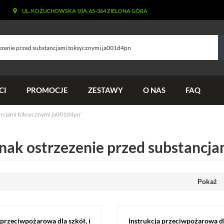
UL. KOŻUCHOWSKA 10A, 65-364 ZIELONA GÓRA
CI
PROMOCJE
ZESTAWY
O NAS
FAQ
ancjami toksycznymi ja001d4pn'
znak ostrzezenie przed substancj
Pokaż
 przeciwpożarowa dla szkół, i
Instrukcja przeciwpożarowa dla