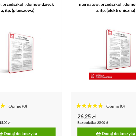
, przedszkoli, domów dzieck
nternatów, przedszkoli, domó
a, itp. (planszowa)
a, itp. (elektroniczna)
Opinie
(0)
Opinie
(0)
100%%
26,25 zł
15,00 zł
25,00 zł
Dodaj do koszyka
Dodaj do koszyka