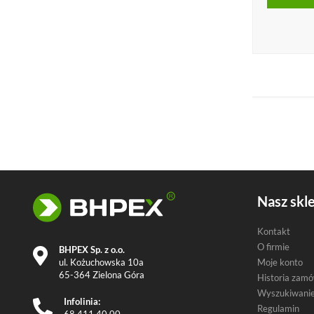
Nasz skl
Kontakt
O firmie
BHPEX Sp. z o.o.
ul. Kożuchowska 10a
Moje konto
65-364 Zielona Góra
Historia zam
Wyszukiwani
Infolinia:
Regulamin
68 411 40 00