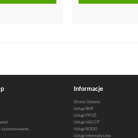
ep
Informacje
Strona Główna
Usługi BHP
Usługi PPOŻ.
ówień
Usługi HACCP
e zaawansowane
Usługi RODO
Usługi informatyczne