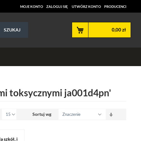
MOJE KONTO
ZALOGUJ SIĘ
UTWÓRZ KONTO
PRODUCENCI
Mój koszyk
0,00 zł
SZUKAJ
ami toksycznymi ja001d4pn'
Ustaw
Sortuj wg
kierunek
rosnący
 szkół, i