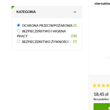
nternatów
KATEGORIA
produkty
2
OCHRONA PRZECIWPOŻAROWA
BEZPIECZEŃSTWO I HIGIENA
produkty
58
PRACY
produkty
7
BEZPIECZEŃSTWO ŻYWNOŚCI
100%%
18,45 zł