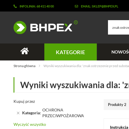
INFOLINIA: 68 411 40 00
EMAIL: SKLEP@BHPEX.PL
Szukaj
KATEGORIE
NOWOŚ
Strona główna
Wyniki wyszukiwania dla: 'znak ostrzezenie przed subst
Wyniki wyszukiwania dla: '
Kupuj przez
Produkty
2
OCHRONA
Kategoria
PRZECIWPOŻAROWA
Wyczyść wszystko
Instrukcja